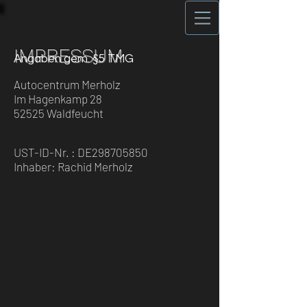
IMPRESSUM
Angaben gem. §5 TMG
Autocentrum Merholz
Im Hagenkamp 28
52525 Waldfeucht
UST-ID-Nr. : DE298705850
Inhaber: Rachid Merholz