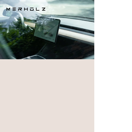
M E R H O L Z